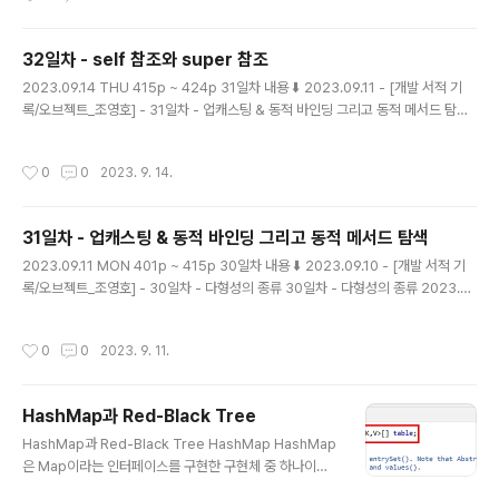
tory.com 포워딩과 위임 객체가 다른 객체에게 요청을 처리할 때 인자로 self를 전
달하지 않을 수도 있다. 이것은 요청을 전달받은 최초의 객체에 다시 메시지를 전송
32일차 - self 참조와 super 참조
할 필요는 없고, 단순히 코드를 재사용하고 싶..
글 내용
2023.09.14 THU 415p ~ 424p 31일차 내용 ⬇️ 2023.09.11 - [개발 서적 기
록/오브젝트_조영호] - 31일차 - 업캐스팅 & 동적 바인딩 그리고 동적 메서드 탐색
31일차 - 업캐스팅 & 동적 바인딩 그리고 동적 메서드 탐색 2023.09.11 MON 40
1p ~ 415p 30일차 내용 ⬇️ 2023.09.10 - [개발 서적 기록/오브젝트_조영호] - 3
작성시간
0
0
2023. 9. 14.
0일차 - 다형성의 종류 30일차 - 다형성의 종류 2023.09.10 SUN 390p ~ 402
p 29일차 내용 ⬇️ 2023.09.08 - [개발 서적 기 magenta-ming.tistory.com s
elf 참조를 통한 동적인 문맥 메시지를 수신한 객체가 무엇이냐에 따라, 메서드 탐색
31일차 - 업캐스팅 & 동적 바인딩 그리고 동적 메서드 탐색
을 위한 문맥이 동적으로 바뀔 수 ..
글 내용
2023.09.11 MON 401p ~ 415p 30일차 내용 ⬇️ 2023.09.10 - [개발 서적 기
록/오브젝트_조영호] - 30일차 - 다형성의 종류 30일차 - 다형성의 종류 2023.0
9.10 SUN 390p ~ 402p 29일차 내용 ⬇️ 2023.09.08 - [개발 서적 기록/오브젝
트_조영호] - 29일차 - 믹스인을 통해서 상속 대체하기 29일차 - 믹스인을 통해서
작성시간
0
0
2023. 9. 11.
상속 대체하기 2023.09.08 FRI 376p ~ 392p 28일차 magenta-ming.tistor
y.com 관점에 따른 상속 상속의 개념은 데이터의 관점에서 글고 행동 관점에서 분
류할 수 있다. 데이터 관점의 상속 자식 클래스의 인스턴스 안에 부모 클래스의 인스
HashMap과 Red-Black Tree
턴스를 포함한다. 자식 클래스의 인스턴스는 자동으로 부모..
글 내용
HashMap과 Red-Black Tree HashMap HashMap
은 Map이라는 인터페이스를 구현한 구현체 중 하나이다.
💡 HashMap은 Map의 인터페이스를 구현한 구현체로,