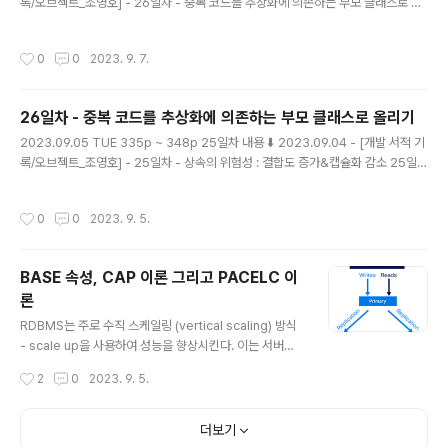
록/오브젝트_조영호] - 26일차 - 중복 코드를 추상화에 의존하는 부모 클래스로 올
리기 26일차 - 중복 코드를 추상화에 의존하는 부모 클래스로 올리기 2023.09.05
TUE 335p ~ 348p 25일차 내용 ⬇️ 2023.09.04 - [개발 서적 기록/오브젝트_
작성시간
0
0
2023. 9. 7.
조영호] - 25일차 - 상속의 위험성 : 결합도 증가&캡슐화 감소 25일차 - 상속의 위
험성 : 결합도 증가&캡슐화 감소 2023.09.04 magenta-ming.tistory.com 상
속의 한계 상속을 통해서 부모 클래스의 코드를 재사용할 수 있다. 이 점을 이용해서,
26일차 - 중복 코드를 추상화에 의존하는 부모 클래스로 올리기
부모 클래스와 다른 부분만 추가하거나 재정의해서 확장성을 가..
글 내용
2023.09.05 TUE 335p ~ 348p 25일차 내용 ⬇️ 2023.09.04 - [개발 서적 기
록/오브젝트_조영호] - 25일차 - 상속의 위험성 : 결합도 증가&캡슐화 감소 25일차
- 상속의 위험성 : 결합도 증가&캡슐화 감소 2023.09.04 MON 322p ~ 335p
24일차 내용 ⬇️ 2023.08.29 - [개발 서적 기록/오브젝트_조영호] - 24일차 - DI
작성시간
0
0
2023. 9. 5.
P와 중복 코드 제거하기 24일차 - DIP와 중복 코드 제거하기 2023.08.29 TUE
300p ~ 322p 23일차 내용 ⬇️ 2023. magenta-ming.tistory.com 추상화를
통한 코드 중복 해결 - 중복 코드를 부모 클래스로 올리기 모든 클래스가 추상화에 의
BASE 속성, CAP 이론 그리고 PACELC 이
존하도록 만들어야한다. 중복되는 코드가 있..
론
글 내용
RDBMS는 주로 수직 스케일링 (vertical scaling) 방식
- scale up을 사용하여 성능을 향상시킨다. 이는 서버의
성능을 높이거나 하드웨어를 업그레이드하여 처리 능력을
작성시간
2
0
2023. 9. 5.
증가시킨다. 그러나 이러한 방식은 한계에 도달하면 확장
성이 제한된다. NoSQL 데이터베이스는 수평 스케일링 (h
orizontal scaling) - scale out을 지원한다. 데이터베
더보기
이스를 여러 노드로 분산시키고 부하를 분산시킬 수 있다.