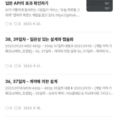
입한 API의 효과 확인하기
글 내용
AI가 기똥차게 말아주는 그림일기 서비스, "오늘 하루를 그
려줘" 앱에서 백엔드 개발을 맡고 있다. https://github.c
om/tipi-tapi/ai-paint-today-BE GitHub - tipi-tap
작성시간
2
0
2023. 9. 22.
i/ai-paint-today-BE: 🖼️ AI가 말아주는 오늘 하루의 그
림 일기, "오늘 하루를 그려줘" 🖼️ AI가 말아주는 오늘 하
루의 그림 일기, "오늘 하루를 그려줘" 🖼️. Contribute to
38, 39일차 - 일관성 있는 설계와 캡슐화
tipi-tapi/ai-paint-today-BE development by cre
글 내용
2023.09.20 WED 483p ~ 504p 37일차 내용 ⬇️ 2023.09.18 - [개발 서적 기
ating an account on GitHub. github.com ios, 안드
록/오브젝트_조영호] - 36, 37일차 - 계약에 의한 설계 36, 37일차 - 계약에 의한
로이드 모두 출시를 완료했고, 현재는 유지보수와 홍보에
설계 2023.09.18 MON 460p ~ 482p 35일차 내용 ⬇️ 2023.09.15 - [개발 서
힘쓰고 있다. 동아리 프로그라피에서 1등을 한 서비스인 만
적 기록/오브젝트_조영호] - 35일차 - 상속의 목적 : 서브클래싱 & 서브타이핑 그리
큼, 모두 ..
작성시간
0
0
2023. 9. 21.
고 ISP & LSP 35일차 - 상속의 목적 : 서브클래싱 & 서브타이 magenta-ming.ti
story.com 비일관성의 문제점 1. 새로운 구현을 추가할때, 추가하면 할수록 코드
사이의 일관성이 더 어긋난다. 2. 구현 방식이 서로 달라 코드를 이해하는데 방해가
36, 37일차 - 계약에 의한 설계
된다. 따라서 유사한 기능을 서로 다른 방식으로..
글 내용
2023.09.18 MON 460p ~ 482p 35일차 내용 ⬇️ 2023.09.15 - [개발 서적 기
록/오브젝트_조영호] - 35일차 - 상속의 목적 : 서브클래싱 & 서브타이핑 그리고 IS
P & LSP 35일차 - 상속의 목적 : 서브클래싱 & 서브타이핑 그리고 ISP & LSP 20
23.09.15 FRI 447p ~ 459p 34일차 내용 ⬇️ 2023.09.15 - [개발 서적 기록/오
작성시간
0
0
2023. 9. 18.
브젝트_조영호] - 34일차 - 상속의 주 용도인 타입 계층 구현 34일차 - 상속의 주
용도인 타입 계층 구현 2023.09.15 FRI 436p ~ 446p 33일 magenta-ming.t