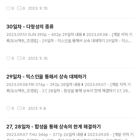
아래의 특징을 가진다. HashMap은 해싱함수를 통해 인
작성시간
0
0
2023. 9. 10.
덱스를 산출한다. HashMap은 인덱스를 통한 접근으로
시간 복잡도 O(1)의 빠른 성능을 자랑한다. key는 무한하
지만 인덱스는 한정되어 있어 충돌은 불가피하다. 충돌을
30일차 - 다형성의 종류
줄이기 위해 HashMap은 버킷의 사이즈를 조절한다. 충
글 내용
돌이 일어날 시, 충돌 수가 적으면 LinkedList 방식으로
2023.09.10 SUN 390p ~ 402p 29일차 내용 ⬇️ 2023.09.08 - [개발 서적 기
충돌된 객체들을 관리하다가, 임계점을 넘으면 Red-Blac
록/오브젝트_조영호] - 29일차 - 믹스인을 통해서 상속 대체하기 29일차 - 믹스인
k Tree 방식으로 객체들을 저장한다. 시간 복잡도는 Link
을 통해서 상속 대체하기 2023.09.08 FRI 376p ~ 392p 28일차 내용 ⬇️ 2023.
ed List가 O(n), Red-Black Tree..
09.07 - [개발 서적 기록/오브젝트_조영호] - 27, 28일차 - 합성을 통해 상속의 한
작성시간
0
0
2023. 9. 10.
계 해결하기 27, 28일차 - 합성을 통해 상속의 한계 해결하기 2023.09.07 THU
346p ~ magenta-ming.tistory.com 상속을 코드를 재사용하기 위해서 사용하
면, 변경하기 어렵고 유연하지 않고 결합도가 높은 코드를 작성하기 좋다. 상속은 타
29일차 - 믹스인을 통해서 상속 대체하기
입 계층을 구조화하기 위해서 사용해야한다. 왜냐하면 다..
글 내용
2023.09.08 FRI 376p ~ 392p 28일차 내용 ⬇️ 2023.09.07 - [개발 서적 기
록/오브젝트_조영호] - 27, 28일차 - 합성을 통해 상속의 한계 해결하기 27, 28일
차 - 합성을 통해 상속의 한계 해결하기 2023.09.07 THU 346p ~ 377p 26일
차 내용 ⬇️ 2023.09.05 - [개발 서적 기록/오브젝트_조영호] - 26일차 - 중복 코드
작성시간
0
0
2023. 9. 8.
를 추상화에 의존하는 부모 클래스로 올리기 26일차 - 중복 코드를 추상화에 의존하
는 부모 magenta-ming.tistory.com 클래스 상속보다는 객체를 합성하자 클래
스 상속은 부모 클래스의 세부적인 구현에 의존해야한다. 그래서 결합도가 높아진다.
27, 28일차 - 합성을 통해 상속의 한계 해결하기
합성을 사용하면 코드를 재사용하면서도, 결합도를 낮게 유지할 수 있..
글 내용
2023.09.07 THU 346p ~ 377p 26일차 내용 ⬇️ 2023.09.05 - [개발 서적 기