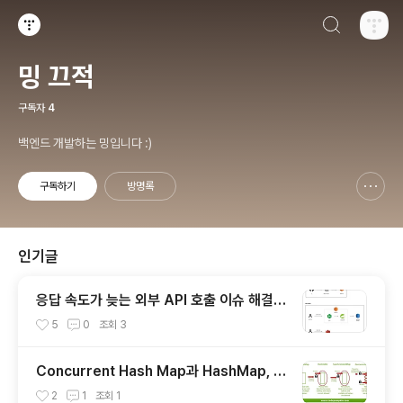
검색하기
티스토리
밍 끄적
구독자
4
백엔드 개발하는 밍입니다 :)
구독하기
방명록
신고하기 레이어
열기
인기글
응답 속도가 늦는 외부 API 호출 이슈 해결하
기
5
0
조회
3
Concurrent Hash Map과 HashMap, H
ashTable, Synchronized Hash Map
2
1
조회
1