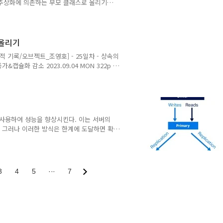
 추상화에 의존하는 부모 클래스로 올리기
 [개발 서적 기록/오브젝트_조영호] - 25일차 - 상속의
캡슐화 감소 2023.09.04 magenta-
를 재사용할 수 있다. 이 점을 이용해서, 부모
 올리기
 [개발 서적 기록/오브젝트_조영호] - 25일차 - 상속의
캡슐화 감소 2023.09.04 MON 322p ~
] - 24일차 - DIP와 중복 코드 제거하기 24일
내용 ⬇️ 2023. magenta-
 부모 클래스로 올리기 모든 클래스가 추상화에
e up을 사용하여 성능을 향상시킨다. 이는 서버의
 그러나 이러한 방식은 한계에 도달하면 확
aling) - scale out을 지원한다. 데이터
규모 데이터 및 트래픽 처리에 적합하다.
의 대량의 데이터 처리 능력, NoSQL의 높은
S는 트랜잭션에 대한 ACID 속..
3
4
5
···
7