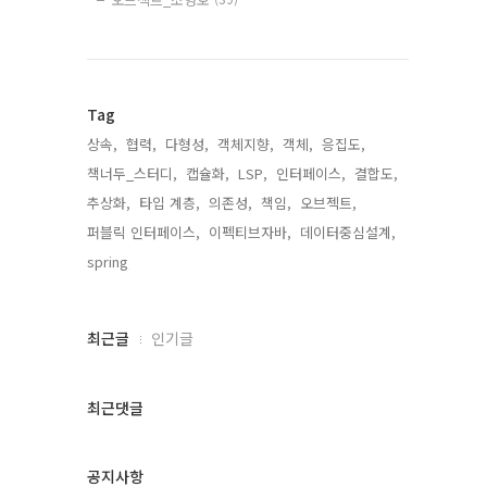
Tag
상속,
협력,
다형성,
객체지향,
객체,
응집도,
책너두_스터디,
캡슐화,
LSP,
인터페이스,
결합도,
추상화,
타입 계층,
의존성,
책임,
오브젝트,
퍼블릭 인터페이스,
이펙티브자바,
데이터중심설계,
spring,
최
최근글
인기글
근
글
과
최근댓글
인
기
글
공지사항