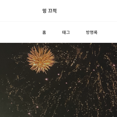
밍 끄적
홈
태그
방명록