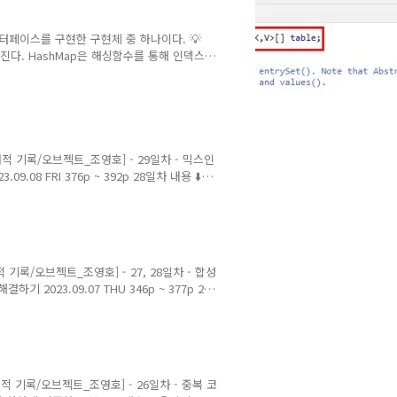
라는 인터페이스를 구현한 구현체 중 하나이다. 💡
진다. HashMap은 해싱함수를 통해 인덱스
)의 빠른 성능을 자랑한다. key는 무한하지만
hMap은 버킷의 사이즈를 조절한다. 충돌이
관리하다가, 임계점을 넘으면 Red-Black
ed-Black Tree..
 [개발 서적 기록/오브젝트_조영호] - 29일차 - 믹스인
08 FRI 376p ~ 392p 28일차 내용 ⬇️
합성을 통해 상속의 한계 해결하기 27, 28일차 - 합
-ming.tistory.com 상속을 코드를 재사용하
드를 작성하기 좋다. 상속은 타입 계층을
개발 서적 기록/오브젝트_조영호] - 27, 28일차 - 합성
 2023.09.07 THU 346p ~ 377p 26
26일차 - 중복 코드를 추상화에 의존하는 부모 클래
ing.tistory.com 클래스 상속보다는 객
한다. 그래서 결합도가 높아진다. 합성을
 [개발 서적 기록/오브젝트_조영호] - 26일차 - 중복 코