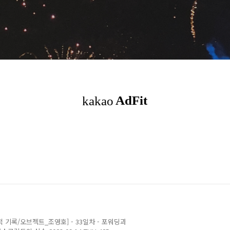
 [개발 서적 기록/오브젝트_조영호] - 33일차 - 포워딩과