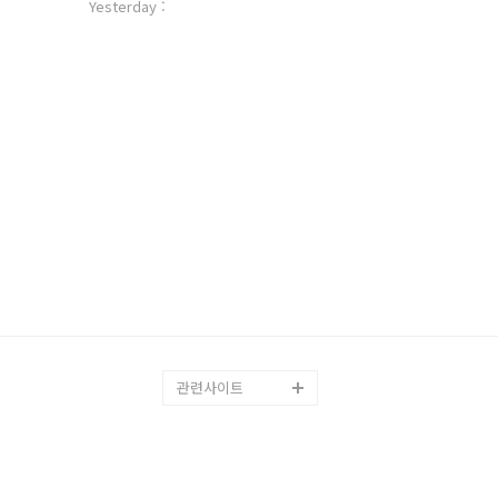
자
Yesterday :
수
관련사이트