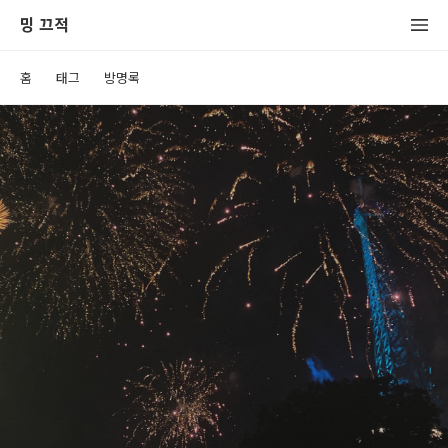
밍 끄적
홈
태그
방명록