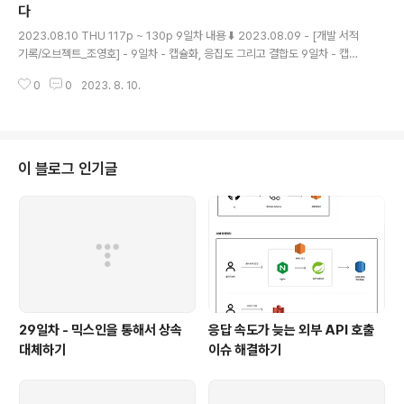
의 설계는 너무 이른 시기에 데이터에 관해 결정하도록 강요한다. 데이터 중심
다
글 내용
의 설계..
2023.08.10 THU 117p ~ 130p 9일차 내용 ⬇️ 2023.08.09 - [개발 서적
기록/오브젝트_조영호] - 9일차 - 캡슐화, 응집도 그리고 결합도 9일차 - 캡슐
화, 응집도 그리고 결합도 2023.08.09 WED 107p ~ 118p 8일차 내용 ⬇️ 2
0
0
2023. 8. 10.
023.08.09 - [개발 서적 기록/오브젝트_조영호] - 8일차 - 추상화를 통한 역
할 부여 그리고 책임 중심 설계 8일차 - 추상화를 통한 역할 부여 그리고 책임
중심 설 magenta-ming.tistory.com 새로운 데이터 타입을 정의할 때는 데
이터와 오퍼레이션을 고려하자 상태와 행동을 객체라는 하나의 단위로 묶는 이
유는 객체 스스로 자신의 상태를 처리할 수 있게하기 위해서다. 객체 내부에 저
이 블로그 인기글
장되는 데이터보다, 객체가..
29일차 - 믹스인을 통해서 상속
응답 속도가 늦는 외부 API 호출
대체하기
이슈 해결하기