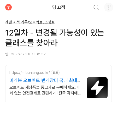
검색하기
밍 끄적
티스토리
개발 서적 기록/오브젝트_조영호
12일차 - 변경될 가능성이 있는
클래스를 찾아라
밍 끄적
2023. 8. 13. 01:07
https://m.bunjang.co.kr/
광고
미개봉 오브젝트 번개장터 국내 최대
브랜드 중고거래
오브젝트 새상품을 중고가로 구매하세요. 대
화 없는 안전결제로 간편하게! 전국 각지에서
올라오는 전국구 최다 상품 매일 10만 개 이
상의 신규 상품 업로드