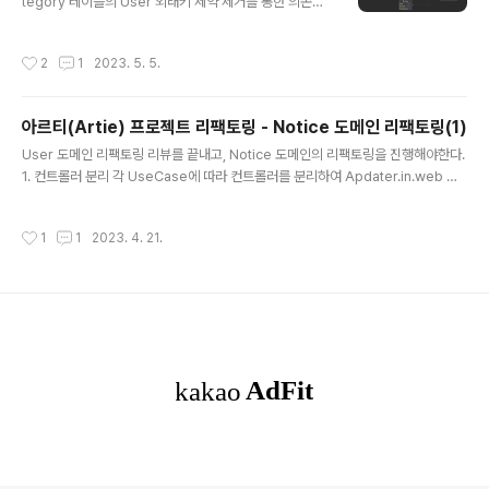
tegory 테이블의 User 외래키 제약 제거를 통한 의존성
제거 · Issue #121 · YAPP-Github/21st-ALL-Round
er-Team https://github.com/YAPP-Github/21st-
작성시간
2
1
2023. 5. 5.
ALL-Rounder-Team-2-BE/blob/develop/src/ma
in/java/com/yapp/artie/global/deprecated/Load
UserJpaEntityApi.java LoadUserJpaEntity.java는
아르티(Artie) 프로젝트 리팩토링 - Notice 도메인 리팩토링(1)
UserJpaEntity를 로드하는 API를 수행하는... github.c
글 내용
om 현재 우리 프로젝트의 ERD는 아래와 같다. 현재 프로
User 도메인 리팩토링 리뷰를 끝내고, Notice 도메인의 리팩토링을 진행해야한다.
젝트에서 사용하고 있는 JPA 엔티티는 아래와 같은 구조
1. 컨트롤러 분리 각 UseCase에 따라 컨트롤러를 분리하여 Apdater.in.web 패
를 가진다...
키지에 분류하였다. 2. Dto 이동, 네이밍 변경 Notice 도메인에서는 dto 패키지의
NoticeDetailInfo 클래스를 DTO로 사용한다. 해당 클래스를 GetNoticeDetail
작성시간
1
1
2023. 4. 21.
Response 으로 변경하였다. 또한, port.in 패키지 안으로 이동시켰다. 3. GetNo
ticeDetailResponse의 생성자, 필드 속성 개선 해당 클래스는 NoArgsContru
ctor 롬복 어노테이션으로 기본 생성자를 가지도록 설계되어있다. 그리고, 클래스
내부에 어노테이션 없이 코드로, 모든 필드를 받는 생성자가 선언..