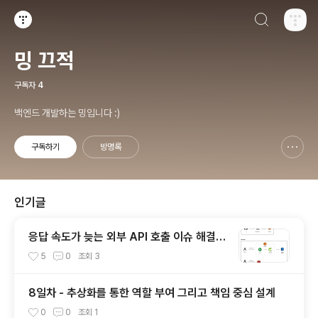
검색하기
티스토리
밍 끄적
구독자
4
백엔드 개발하는 밍입니다 :)
구독하기
방명록
신고하기 레이어
열기
인기글
응답 속도가 늦는 외부 API 호출 이슈 해결하
기
5
0
조회
3
8일차 - 추상화를 통한 역할 부여 그리고 책임 중심 설계
0
0
조회
1