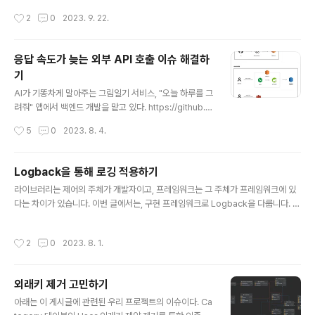
om/tipi-tapi/ai-paint-today-BE GitHub - tipi-tap
작성시간
2
0
2023. 9. 22.
i/ai-paint-today-BE: 🖼️ AI가 말아주는 오늘 하루의 그
림 일기, "오늘 하루를 그려줘" 🖼️ AI가 말아주는 오늘 하
루의 그림 일기, "오늘 하루를 그려줘" 🖼️. Contribute to
응답 속도가 늦는 외부 API 호출 이슈 해결하
tipi-tapi/ai-paint-today-BE development by cre
기
ating an account on GitHub. github.com ios, 안드
글 내용
로이드 모두 출시를 완료했고, 현재는 유지보수와 홍보에
AI가 기똥차게 말아주는 그림일기 서비스, "오늘 하루를 그
힘쓰고 있다. 동아리 프로그라피에서 1등을 한 서비스인 만
려줘" 앱에서 백엔드 개발을 맡고 있다. https://github.c
큼, 모두 ..
om/tipi-tapi/ai-paint-today-BE GitHub - tipi-tap
작성시간
5
0
2023. 8. 4.
i/ai-paint-today-BE: 🖼️ AI가 말아주는 오늘 하루의 그
림 일기, "오늘 하루를 그려줘" 🖼️ AI가 말아주는 오늘 하
루의 그림 일기, "오늘 하루를 그려줘" 🖼️. Contribute to
Logback을 통해 로깅 적용하기
tipi-tapi/ai-paint-today-BE development by cre
글 내용
라이브러리는 제어의 주체가 개발자이고, 프레임워크는 그 주체가 프레임워크에 있
ating an account on GitHub. github.com ios, 안드
다는 차이가 있습니다. 이번 글에서는, 구현 프레임워크로 Logback을 다룹니다. sl
로이드 모두 출시를 완료해서 서비스 중이니 다들 놀라움
f4j 공식문서에서는 Logback과 같은 functionality를 구현 프레임워크라고 소개
을 느껴보면 좋겠다 ! ( 그리고 주변에 홍보도 ) 서비스 소개
하고, Logback 공식문서에서는 로깅 라이브러리라고 소개하고 있습니다. 따라서,
핵심 ..
작성시간
2
0
2023. 8. 1.
이번 글에서는 프레임워크와 라이브러리라는 단어를 혼용하여 작성하였습니다. 로
깅 프로그램 동작시 발생하는 모든 일을 기록하는 행위 기록하는 항목은 아래가 될
수 있다. 서비스 동작 상태 시스템 로딩 http 통신 트랜잭션 DB 요청 의도를 가진 Ex
외래키 제거 고민하기
ception etc 장애 - exception, error I/O Exception NullPointException
글 내용
의도..
아래는 이 게시글에 관련된 우리 프로젝트의 이슈이다. Ca