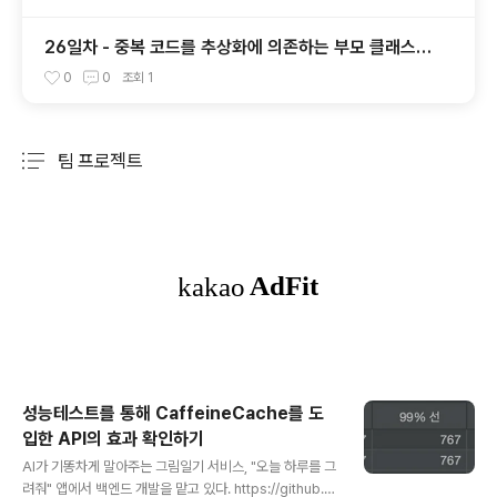
26일차 - 중복 코드를 추상화에 의존하는 부모 클래스로
올리기
0
0
조회
1
팀 프로젝트
분류 전체보기
주요 글 목록
성능테스트를 통해 CaffeineCache를 도
입한 API의 효과 확인하기
글 내용
AI가 기똥차게 말아주는 그림일기 서비스, "오늘 하루를 그
려줘" 앱에서 백엔드 개발을 맡고 있다. https://github.c