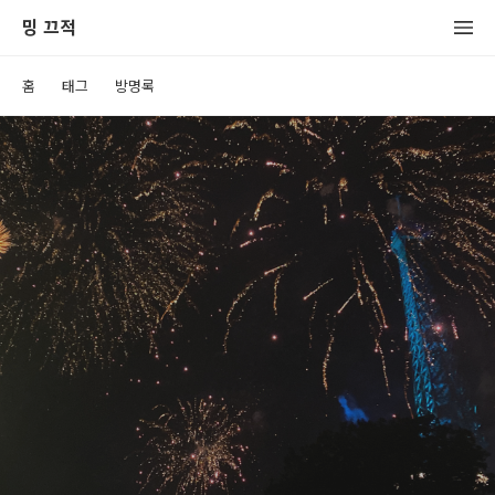
밍 끄적
홈
태그
방명록