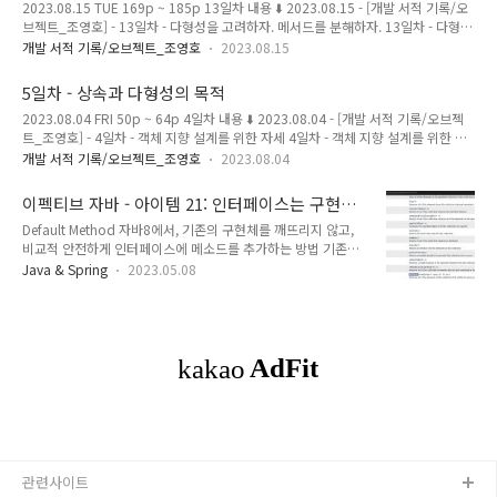
2023.08.15 TUE 169p ~ 185p 13일차 내용 ⬇️ 2023.08.15 - [개발 서적 기록/오
경되는 안정적인 인터페이스 뒤로 감춰서, 시스템을 모듈 단위로 분해하는 방법 시스
브젝트_조영호] - 13일차 - 다형성을 고려하자. 메서드를 분해하자. 13일차 - 다형성
템을 모듈로 분해한 후에는 각 모듈 내부를 구현하고..
을 고려하자. 메서드를 분해하자. 2023.08.14 FRI 153p ~ 171p 12일차 내용 ⬇️
개발 서적 기록/오브젝트_조영호
2023.08.15
2023.08.13 - [개발 서적 기록/오브젝트_조영호] - 12일차 - 변경될 가능성이 있는
클래스를 찾아라 12일차 - 변경될 가능성이 있는 클래스를 찾아라 2023.08.12 SAT
5일차 - 상속과 다형성의 목적
14 magenta-ming.tistory.com 잘게 쪼개서 응집도 높은 메서드 만들기 코드를 작
2023.08.04 FRI 50p ~ 64p 4일차 내용 ⬇️ 2023.08.04 - [개발 서적 기록/오브젝
은 메서드로 분해하면, 전체적인 흐름을 이해하기 쉬워진다. 기억해야하는 정보를 줄
트_조영호] - 4일차 - 객체 지향 설계를 위한 자세 4일차 - 객체 지향 설계를 위한 자
일 수 있다. 더 세부적인 정보가 필요하면..
세 2023.08.03 THU 33p ~ 50p 3일차 내용 ⬇️ 2023.08.02 - [개발 서적 기록/오브
개발 서적 기록/오브젝트_조영호
2023.08.04
젝트_조영호] - 3일차 - 캡슐화를 통해 결합도 낮추기 3일차 - 캡슐화를 통해 결합도
낮추기 2023.08.02 WED 17p ~ 33p 2일차 내용 ⬇️ 2 magenta-
이펙티브 자바 - 아이템 21: 인터페이스는 구현하
ming.tistory.com 추상 클래스의 용도 TEMPLATE METHOD 디자인패턴을 사용하
는 쪽을 생각해 설계하라
Default Method 자바8에서, 기존의 구현체를 깨뜨리지 않고,
기 위해서 이다. TEMPLATE METHOD 디자인패턴은, 부모 클래스에 기본적인 알고
비교적 안전하게 인터페이스에 메소드를 추가하는 방법 기존에
리즘의 흐름을 구현하고, 중간에 필요한 ..
는 메서드 하나를 추가하려면 해당 인터페이스를 구현하는 모든
Java & Spring
2023.05.08
클래스에서는 해당 메서드를 모두 구현해줘야 했다. 하지만, 디
폴트 메서드를 이용하면 인터페이스의 기분 구현을 그대로 상속
하므로 인터페이스에 자유롭게 새로운 메서드를 추가할 수 있게
된다. 호환성을 유지하면서 API를 바꿀 수 있는 것이다. java8의
java.util.Collection 인터페이스 java7의 Collection 인터페이
스는 원래 removeIf 메소드가 없었다. Collection (Java
Platform SE 7 ) Collection (Java Platform SE 7 )
Compares th..
관련사이트