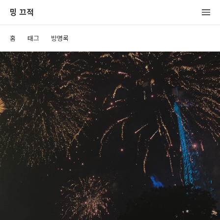
밍 끄적
홈
태그
방명록