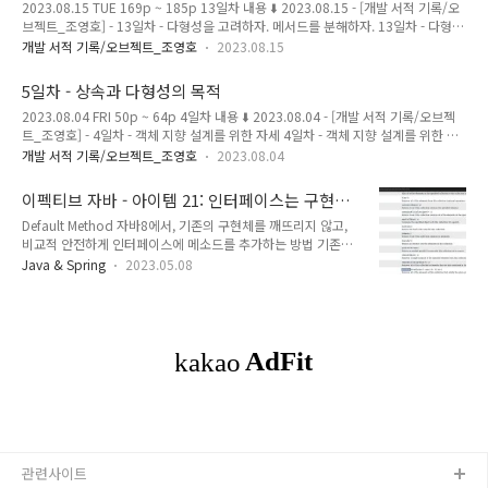
2023.08.15 TUE 169p ~ 185p 13일차 내용 ⬇️ 2023.08.15 - [개발 서적 기록/오
경되는 안정적인 인터페이스 뒤로 감춰서, 시스템을 모듈 단위로 분해하는 방법 시스
브젝트_조영호] - 13일차 - 다형성을 고려하자. 메서드를 분해하자. 13일차 - 다형성
템을 모듈로 분해한 후에는 각 모듈 내부를 구현하고..
을 고려하자. 메서드를 분해하자. 2023.08.14 FRI 153p ~ 171p 12일차 내용 ⬇️
개발 서적 기록/오브젝트_조영호
2023.08.15
2023.08.13 - [개발 서적 기록/오브젝트_조영호] - 12일차 - 변경될 가능성이 있는
클래스를 찾아라 12일차 - 변경될 가능성이 있는 클래스를 찾아라 2023.08.12 SAT
5일차 - 상속과 다형성의 목적
14 magenta-ming.tistory.com 잘게 쪼개서 응집도 높은 메서드 만들기 코드를 작
2023.08.04 FRI 50p ~ 64p 4일차 내용 ⬇️ 2023.08.04 - [개발 서적 기록/오브젝
은 메서드로 분해하면, 전체적인 흐름을 이해하기 쉬워진다. 기억해야하는 정보를 줄
트_조영호] - 4일차 - 객체 지향 설계를 위한 자세 4일차 - 객체 지향 설계를 위한 자
일 수 있다. 더 세부적인 정보가 필요하면..
세 2023.08.03 THU 33p ~ 50p 3일차 내용 ⬇️ 2023.08.02 - [개발 서적 기록/오브
개발 서적 기록/오브젝트_조영호
2023.08.04
젝트_조영호] - 3일차 - 캡슐화를 통해 결합도 낮추기 3일차 - 캡슐화를 통해 결합도
낮추기 2023.08.02 WED 17p ~ 33p 2일차 내용 ⬇️ 2 magenta-
이펙티브 자바 - 아이템 21: 인터페이스는 구현하
ming.tistory.com 추상 클래스의 용도 TEMPLATE METHOD 디자인패턴을 사용하
는 쪽을 생각해 설계하라
Default Method 자바8에서, 기존의 구현체를 깨뜨리지 않고,
기 위해서 이다. TEMPLATE METHOD 디자인패턴은, 부모 클래스에 기본적인 알고
비교적 안전하게 인터페이스에 메소드를 추가하는 방법 기존에
리즘의 흐름을 구현하고, 중간에 필요한 ..
는 메서드 하나를 추가하려면 해당 인터페이스를 구현하는 모든
Java & Spring
2023.05.08
클래스에서는 해당 메서드를 모두 구현해줘야 했다. 하지만, 디
폴트 메서드를 이용하면 인터페이스의 기분 구현을 그대로 상속
하므로 인터페이스에 자유롭게 새로운 메서드를 추가할 수 있게
된다. 호환성을 유지하면서 API를 바꿀 수 있는 것이다. java8의
java.util.Collection 인터페이스 java7의 Collection 인터페이
스는 원래 removeIf 메소드가 없었다. Collection (Java
Platform SE 7 ) Collection (Java Platform SE 7 )
Compares th..
관련사이트