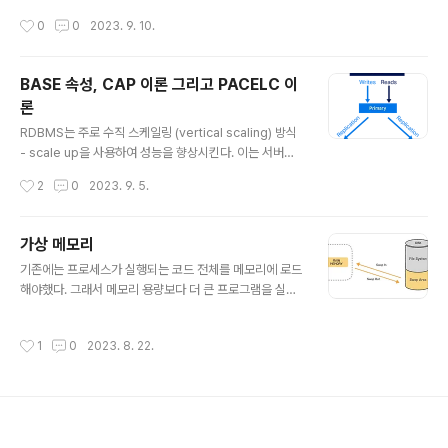
아래의 특징을 가진다. HashMap은 해싱함수를 통해 인
작성시간
0
0
2023. 9. 10.
덱스를 산출한다. HashMap은 인덱스를 통한 접근으로
시간 복잡도 O(1)의 빠른 성능을 자랑한다. key는 무한하
지만 인덱스는 한정되어 있어 충돌은 불가피하다. 충돌을
BASE 속성, CAP 이론 그리고 PACELC 이
줄이기 위해 HashMap은 버킷의 사이즈를 조절한다. 충
론
돌이 일어날 시, 충돌 수가 적으면 LinkedList 방식으로
글 내용
충돌된 객체들을 관리하다가, 임계점을 넘으면 Red-Blac
RDBMS는 주로 수직 스케일링 (vertical scaling) 방식
k Tree 방식으로 객체들을 저장한다. 시간 복잡도는 Link
- scale up을 사용하여 성능을 향상시킨다. 이는 서버의
ed List가 O(n), Red-Black Tree..
성능을 높이거나 하드웨어를 업그레이드하여 처리 능력을
작성시간
2
0
2023. 9. 5.
증가시킨다. 그러나 이러한 방식은 한계에 도달하면 확장
성이 제한된다. NoSQL 데이터베이스는 수평 스케일링 (h
orizontal scaling) - scale out을 지원한다. 데이터베
가상 메모리
이스를 여러 노드로 분산시키고 부하를 분산시킬 수 있다.
글 내용
기존에는 프로세스가 실행되는 코드 전체를 메모리에 로드
따라서 대규모 데이터 및 트래픽 처리에 적합하다. 이외에
해야했다. 그래서 메모리 용량보다 더 큰 프로그램을 실행
도 RDBMS는 가질 수 없는 NoSQL의 스키마 유연성, No
시킬 수 없었다. ex ) 100MB의 메모리 환경에서, 200M
SQL의 대량의 데이터 처리 능력, NoSQL의 높은 가용성
B 크기의 프로세스를 수행할 수 있도록 가상 메모리를 사
덕분에 NoSQL이 분산 처리에 더 적합하다. BASE 속성
작성시간
1
0
2023. 8. 22.
용한다. 프로그램에서 실질적으로는 사용되는 부분은 일부
RDBMS는 트랜잭션에 대한 ACID 속..
이고, 혹은 프로세스의 특정 순간에서 메모리를 사용하기
에, 기존의 방식은 비효율적이었다. 따라서 가상 메모리가
필요하다. 물리 주소와 논리 주소 CPU는 실행하고자 하는
프로그램이 메모리의 어디에 있는지 알 수 없다. 메모리에