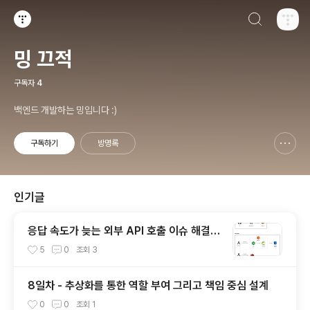
검색하기
티스토리
밍 끄적
구독자
4
백엔드 개발하는 밍입니다 :)
구독하기
방명록
신고하기 레이어
열기
인기글
응답 속도가 늦는 외부 API 호출 이슈 해결하
기
5
0
조회
3
8일차 - 추상화를 통한 역할 부여 그리고 책임 중심 설계
0
0
조회
1