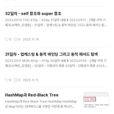
tory.com 포워딩과 위임 객체가 다른 객체에게 요청을 처리할 때 인자로 self를 전
달하지 않을 수도 있다. 이것은 요청을 전달받은 최초의 객체에 다시 메시지를 전송
32일차 - self 참조와 super 참조
할 필요는 없고, 단순히 코드를 재사용하고 싶..
글 내용
2023.09.14 THU 415p ~ 424p 31일차 내용 ⬇️ 2023.09.11 - [개발 서적 기
록/오브젝트_조영호] - 31일차 - 업캐스팅 & 동적 바인딩 그리고 동적 메서드 탐색
31일차 - 업캐스팅 & 동적 바인딩 그리고 동적 메서드 탐색 2023.09.11 MON 40
1p ~ 415p 30일차 내용 ⬇️ 2023.09.10 - [개발 서적 기록/오브젝트_조영호] - 3
작성시간
0
0
2023. 9. 14.
0일차 - 다형성의 종류 30일차 - 다형성의 종류 2023.09.10 SUN 390p ~ 402
p 29일차 내용 ⬇️ 2023.09.08 - [개발 서적 기 magenta-ming.tistory.com s
elf 참조를 통한 동적인 문맥 메시지를 수신한 객체가 무엇이냐에 따라, 메서드 탐색
31일차 - 업캐스팅 & 동적 바인딩 그리고 동적 메서드 탐색
을 위한 문맥이 동적으로 바뀔 수 ..
글 내용
2023.09.11 MON 401p ~ 415p 30일차 내용 ⬇️ 2023.09.10 - [개발 서적 기
록/오브젝트_조영호] - 30일차 - 다형성의 종류 30일차 - 다형성의 종류 2023.0
9.10 SUN 390p ~ 402p 29일차 내용 ⬇️ 2023.09.08 - [개발 서적 기록/오브젝
트_조영호] - 29일차 - 믹스인을 통해서 상속 대체하기 29일차 - 믹스인을 통해서
작성시간
0
0
2023. 9. 11.
상속 대체하기 2023.09.08 FRI 376p ~ 392p 28일차 magenta-ming.tistor
y.com 관점에 따른 상속 상속의 개념은 데이터의 관점에서 글고 행동 관점에서 분
류할 수 있다. 데이터 관점의 상속 자식 클래스의 인스턴스 안에 부모 클래스의 인스
HashMap과 Red-Black Tree
턴스를 포함한다. 자식 클래스의 인스턴스는 자동으로 부모..
글 내용
HashMap과 Red-Black Tree HashMap HashMap
은 Map이라는 인터페이스를 구현한 구현체 중 하나이다.
💡 HashMap은 Map의 인터페이스를 구현한 구현체로,