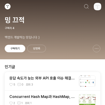
검색하기
티스토리
밍 끄적
구독자
4
백엔드 개발하는 밍입니다 :)
구독하기
방명록
신고하기 레이어
열기
인기글
응답 속도가 늦는 외부 API 호출 이슈 해결하
기
5
0
조회
3
Concurrent Hash Map과 HashMap, H
ashTable, Synchronized Hash Map
2
1
조회
1