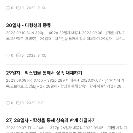
아래의 특징을 가진다. HashMap은 해싱함수를 통해 인
작성시간
0
0
2023. 9. 10.
덱스를 산출한다. HashMap은 인덱스를 통한 접근으로
시간 복잡도 O(1)의 빠른 성능을 자랑한다. key는 무한하
지만 인덱스는 한정되어 있어 충돌은 불가피하다. 충돌을
30일차 - 다형성의 종류
줄이기 위해 HashMap은 버킷의 사이즈를 조절한다. 충
글 내용
돌이 일어날 시, 충돌 수가 적으면 LinkedList 방식으로
2023.09.10 SUN 390p ~ 402p 29일차 내용 ⬇️ 2023.09.08 - [개발 서적 기
충돌된 객체들을 관리하다가, 임계점을 넘으면 Red-Blac
록/오브젝트_조영호] - 29일차 - 믹스인을 통해서 상속 대체하기 29일차 - 믹스인
k Tree 방식으로 객체들을 저장한다. 시간 복잡도는 Link
을 통해서 상속 대체하기 2023.09.08 FRI 376p ~ 392p 28일차 내용 ⬇️ 2023.
ed List가 O(n), Red-Black Tree..
09.07 - [개발 서적 기록/오브젝트_조영호] - 27, 28일차 - 합성을 통해 상속의 한
작성시간
0
0
2023. 9. 10.
계 해결하기 27, 28일차 - 합성을 통해 상속의 한계 해결하기 2023.09.07 THU
346p ~ magenta-ming.tistory.com 상속을 코드를 재사용하기 위해서 사용하
면, 변경하기 어렵고 유연하지 않고 결합도가 높은 코드를 작성하기 좋다. 상속은 타
29일차 - 믹스인을 통해서 상속 대체하기
입 계층을 구조화하기 위해서 사용해야한다. 왜냐하면 다..
글 내용
2023.09.08 FRI 376p ~ 392p 28일차 내용 ⬇️ 2023.09.07 - [개발 서적 기
록/오브젝트_조영호] - 27, 28일차 - 합성을 통해 상속의 한계 해결하기 27, 28일
차 - 합성을 통해 상속의 한계 해결하기 2023.09.07 THU 346p ~ 377p 26일
차 내용 ⬇️ 2023.09.05 - [개발 서적 기록/오브젝트_조영호] - 26일차 - 중복 코드
작성시간
0
0
2023. 9. 8.
를 추상화에 의존하는 부모 클래스로 올리기 26일차 - 중복 코드를 추상화에 의존하
는 부모 magenta-ming.tistory.com 클래스 상속보다는 객체를 합성하자 클래
스 상속은 부모 클래스의 세부적인 구현에 의존해야한다. 그래서 결합도가 높아진다.
27, 28일차 - 합성을 통해 상속의 한계 해결하기
합성을 사용하면 코드를 재사용하면서도, 결합도를 낮게 유지할 수 있..
글 내용
2023.09.07 THU 346p ~ 377p 26일차 내용 ⬇️ 2023.09.05 - [개발 서적 기