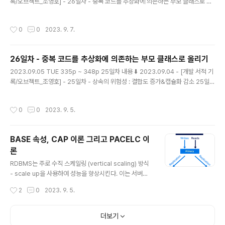
록/오브젝트_조영호] - 26일차 - 중복 코드를 추상화에 의존하는 부모 클래스로 올
리기 26일차 - 중복 코드를 추상화에 의존하는 부모 클래스로 올리기 2023.09.05
TUE 335p ~ 348p 25일차 내용 ⬇️ 2023.09.04 - [개발 서적 기록/오브젝트_
작성시간
0
0
2023. 9. 7.
조영호] - 25일차 - 상속의 위험성 : 결합도 증가&캡슐화 감소 25일차 - 상속의 위
험성 : 결합도 증가&캡슐화 감소 2023.09.04 magenta-ming.tistory.com 상
속의 한계 상속을 통해서 부모 클래스의 코드를 재사용할 수 있다. 이 점을 이용해서,
26일차 - 중복 코드를 추상화에 의존하는 부모 클래스로 올리기
부모 클래스와 다른 부분만 추가하거나 재정의해서 확장성을 가..
글 내용
2023.09.05 TUE 335p ~ 348p 25일차 내용 ⬇️ 2023.09.04 - [개발 서적 기
록/오브젝트_조영호] - 25일차 - 상속의 위험성 : 결합도 증가&캡슐화 감소 25일차
- 상속의 위험성 : 결합도 증가&캡슐화 감소 2023.09.04 MON 322p ~ 335p
24일차 내용 ⬇️ 2023.08.29 - [개발 서적 기록/오브젝트_조영호] - 24일차 - DI
작성시간
0
0
2023. 9. 5.
P와 중복 코드 제거하기 24일차 - DIP와 중복 코드 제거하기 2023.08.29 TUE
300p ~ 322p 23일차 내용 ⬇️ 2023. magenta-ming.tistory.com 추상화를
통한 코드 중복 해결 - 중복 코드를 부모 클래스로 올리기 모든 클래스가 추상화에 의
BASE 속성, CAP 이론 그리고 PACELC 이
존하도록 만들어야한다. 중복되는 코드가 있..
론
글 내용
RDBMS는 주로 수직 스케일링 (vertical scaling) 방식
- scale up을 사용하여 성능을 향상시킨다. 이는 서버의
성능을 높이거나 하드웨어를 업그레이드하여 처리 능력을
작성시간
2
0
2023. 9. 5.
증가시킨다. 그러나 이러한 방식은 한계에 도달하면 확장
성이 제한된다. NoSQL 데이터베이스는 수평 스케일링 (h
orizontal scaling) - scale out을 지원한다. 데이터베
더보기
이스를 여러 노드로 분산시키고 부하를 분산시킬 수 있다.