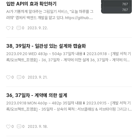
입한 API의 효과 확인하기
글 내용
AI가 기똥차게 말아주는 그림일기 서비스, "오늘 하루를 그
려줘" 앱에서 백엔드 개발을 맡고 있다. https://github.c
om/tipi-tapi/ai-paint-today-BE GitHub - tipi-tap
작성시간
2
0
2023. 9. 22.
i/ai-paint-today-BE: 🖼️ AI가 말아주는 오늘 하루의 그
림 일기, "오늘 하루를 그려줘" 🖼️ AI가 말아주는 오늘 하
루의 그림 일기, "오늘 하루를 그려줘" 🖼️. Contribute to
38, 39일차 - 일관성 있는 설계와 캡슐화
tipi-tapi/ai-paint-today-BE development by cre
글 내용
2023.09.20 WED 483p ~ 504p 37일차 내용 ⬇️ 2023.09.18 - [개발 서적 기
ating an account on GitHub. github.com ios, 안드
록/오브젝트_조영호] - 36, 37일차 - 계약에 의한 설계 36, 37일차 - 계약에 의한
로이드 모두 출시를 완료했고, 현재는 유지보수와 홍보에
설계 2023.09.18 MON 460p ~ 482p 35일차 내용 ⬇️ 2023.09.15 - [개발 서
힘쓰고 있다. 동아리 프로그라피에서 1등을 한 서비스인 만
적 기록/오브젝트_조영호] - 35일차 - 상속의 목적 : 서브클래싱 & 서브타이핑 그리
큼, 모두 ..
작성시간
0
0
2023. 9. 21.
고 ISP & LSP 35일차 - 상속의 목적 : 서브클래싱 & 서브타이 magenta-ming.ti
story.com 비일관성의 문제점 1. 새로운 구현을 추가할때, 추가하면 할수록 코드
사이의 일관성이 더 어긋난다. 2. 구현 방식이 서로 달라 코드를 이해하는데 방해가
36, 37일차 - 계약에 의한 설계
된다. 따라서 유사한 기능을 서로 다른 방식으로..
글 내용
2023.09.18 MON 460p ~ 482p 35일차 내용 ⬇️ 2023.09.15 - [개발 서적 기
록/오브젝트_조영호] - 35일차 - 상속의 목적 : 서브클래싱 & 서브타이핑 그리고 IS
P & LSP 35일차 - 상속의 목적 : 서브클래싱 & 서브타이핑 그리고 ISP & LSP 20
23.09.15 FRI 447p ~ 459p 34일차 내용 ⬇️ 2023.09.15 - [개발 서적 기록/오
작성시간
0
0
2023. 9. 18.
브젝트_조영호] - 34일차 - 상속의 주 용도인 타입 계층 구현 34일차 - 상속의 주
용도인 타입 계층 구현 2023.09.15 FRI 436p ~ 446p 33일 magenta-ming.t