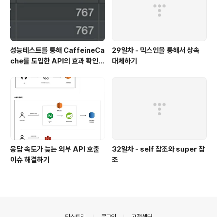
성능테스트를 통해 CaffeineCa
29일차 - 믹스인을 통해서 상속
che를 도입한 API의 효과 확인하
대체하기
기
응답 속도가 늦는 외부 API 호출
32일차 - self 참조와 super 참
이슈 해결하기
조
의안내
티스토리
로그인
고객센터