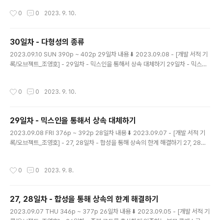
아래의 특징을 가진다. HashMap은 해싱함수를 통해 인
작성시간
0
0
2023. 9. 10.
덱스를 산출한다. HashMap은 인덱스를 통한 접근으로
시간 복잡도 O(1)의 빠른 성능을 자랑한다. key는 무한하
지만 인덱스는 한정되어 있어 충돌은 불가피하다. 충돌을
30일차 - 다형성의 종류
줄이기 위해 HashMap은 버킷의 사이즈를 조절한다. 충
글 내용
돌이 일어날 시, 충돌 수가 적으면 LinkedList 방식으로
2023.09.10 SUN 390p ~ 402p 29일차 내용 ⬇️ 2023.09.08 - [개발 서적 기
충돌된 객체들을 관리하다가, 임계점을 넘으면 Red-Blac
록/오브젝트_조영호] - 29일차 - 믹스인을 통해서 상속 대체하기 29일차 - 믹스인
k Tree 방식으로 객체들을 저장한다. 시간 복잡도는 Link
을 통해서 상속 대체하기 2023.09.08 FRI 376p ~ 392p 28일차 내용 ⬇️ 2023.
ed List가 O(n), Red-Black Tree..
09.07 - [개발 서적 기록/오브젝트_조영호] - 27, 28일차 - 합성을 통해 상속의 한
작성시간
0
0
2023. 9. 10.
계 해결하기 27, 28일차 - 합성을 통해 상속의 한계 해결하기 2023.09.07 THU
346p ~ magenta-ming.tistory.com 상속을 코드를 재사용하기 위해서 사용하
면, 변경하기 어렵고 유연하지 않고 결합도가 높은 코드를 작성하기 좋다. 상속은 타
29일차 - 믹스인을 통해서 상속 대체하기
입 계층을 구조화하기 위해서 사용해야한다. 왜냐하면 다..
글 내용
2023.09.08 FRI 376p ~ 392p 28일차 내용 ⬇️ 2023.09.07 - [개발 서적 기
록/오브젝트_조영호] - 27, 28일차 - 합성을 통해 상속의 한계 해결하기 27, 28일
차 - 합성을 통해 상속의 한계 해결하기 2023.09.07 THU 346p ~ 377p 26일
차 내용 ⬇️ 2023.09.05 - [개발 서적 기록/오브젝트_조영호] - 26일차 - 중복 코드
작성시간
0
0
2023. 9. 8.
를 추상화에 의존하는 부모 클래스로 올리기 26일차 - 중복 코드를 추상화에 의존하
는 부모 magenta-ming.tistory.com 클래스 상속보다는 객체를 합성하자 클래
스 상속은 부모 클래스의 세부적인 구현에 의존해야한다. 그래서 결합도가 높아진다.
27, 28일차 - 합성을 통해 상속의 한계 해결하기
합성을 사용하면 코드를 재사용하면서도, 결합도를 낮게 유지할 수 있..
글 내용
2023.09.07 THU 346p ~ 377p 26일차 내용 ⬇️ 2023.09.05 - [개발 서적 기