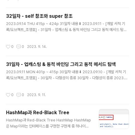
tory.com 포워딩과 위임 객체가 다른 객체에게 요청을 처리할 때 인자로 self를 전
달하지 않을 수도 있다. 이것은 요청을 전달받은 최초의 객체에 다시 메시지를 전송
32일차 - self 참조와 super 참조
할 필요는 없고, 단순히 코드를 재사용하고 싶..
글 내용
2023.09.14 THU 415p ~ 424p 31일차 내용 ⬇️ 2023.09.11 - [개발 서적 기
록/오브젝트_조영호] - 31일차 - 업캐스팅 & 동적 바인딩 그리고 동적 메서드 탐색
31일차 - 업캐스팅 & 동적 바인딩 그리고 동적 메서드 탐색 2023.09.11 MON 40
1p ~ 415p 30일차 내용 ⬇️ 2023.09.10 - [개발 서적 기록/오브젝트_조영호] - 3
작성시간
0
0
2023. 9. 14.
0일차 - 다형성의 종류 30일차 - 다형성의 종류 2023.09.10 SUN 390p ~ 402
p 29일차 내용 ⬇️ 2023.09.08 - [개발 서적 기 magenta-ming.tistory.com s
elf 참조를 통한 동적인 문맥 메시지를 수신한 객체가 무엇이냐에 따라, 메서드 탐색
31일차 - 업캐스팅 & 동적 바인딩 그리고 동적 메서드 탐색
을 위한 문맥이 동적으로 바뀔 수 ..
글 내용
2023.09.11 MON 401p ~ 415p 30일차 내용 ⬇️ 2023.09.10 - [개발 서적 기
록/오브젝트_조영호] - 30일차 - 다형성의 종류 30일차 - 다형성의 종류 2023.0
9.10 SUN 390p ~ 402p 29일차 내용 ⬇️ 2023.09.08 - [개발 서적 기록/오브젝
트_조영호] - 29일차 - 믹스인을 통해서 상속 대체하기 29일차 - 믹스인을 통해서
작성시간
0
0
2023. 9. 11.
상속 대체하기 2023.09.08 FRI 376p ~ 392p 28일차 magenta-ming.tistor
y.com 관점에 따른 상속 상속의 개념은 데이터의 관점에서 글고 행동 관점에서 분
류할 수 있다. 데이터 관점의 상속 자식 클래스의 인스턴스 안에 부모 클래스의 인스
HashMap과 Red-Black Tree
턴스를 포함한다. 자식 클래스의 인스턴스는 자동으로 부모..
글 내용
HashMap과 Red-Black Tree HashMap HashMap
은 Map이라는 인터페이스를 구현한 구현체 중 하나이다.
💡 HashMap은 Map의 인터페이스를 구현한 구현체로,