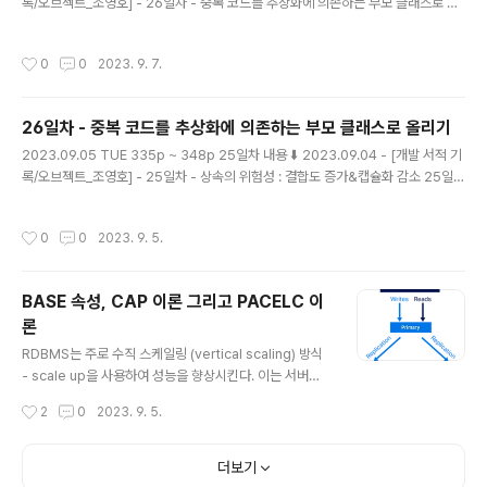
록/오브젝트_조영호] - 26일차 - 중복 코드를 추상화에 의존하는 부모 클래스로 올
리기 26일차 - 중복 코드를 추상화에 의존하는 부모 클래스로 올리기 2023.09.05
TUE 335p ~ 348p 25일차 내용 ⬇️ 2023.09.04 - [개발 서적 기록/오브젝트_
작성시간
0
0
2023. 9. 7.
조영호] - 25일차 - 상속의 위험성 : 결합도 증가&캡슐화 감소 25일차 - 상속의 위
험성 : 결합도 증가&캡슐화 감소 2023.09.04 magenta-ming.tistory.com 상
속의 한계 상속을 통해서 부모 클래스의 코드를 재사용할 수 있다. 이 점을 이용해서,
26일차 - 중복 코드를 추상화에 의존하는 부모 클래스로 올리기
부모 클래스와 다른 부분만 추가하거나 재정의해서 확장성을 가..
글 내용
2023.09.05 TUE 335p ~ 348p 25일차 내용 ⬇️ 2023.09.04 - [개발 서적 기
록/오브젝트_조영호] - 25일차 - 상속의 위험성 : 결합도 증가&캡슐화 감소 25일차
- 상속의 위험성 : 결합도 증가&캡슐화 감소 2023.09.04 MON 322p ~ 335p
24일차 내용 ⬇️ 2023.08.29 - [개발 서적 기록/오브젝트_조영호] - 24일차 - DI
작성시간
0
0
2023. 9. 5.
P와 중복 코드 제거하기 24일차 - DIP와 중복 코드 제거하기 2023.08.29 TUE
300p ~ 322p 23일차 내용 ⬇️ 2023. magenta-ming.tistory.com 추상화를
통한 코드 중복 해결 - 중복 코드를 부모 클래스로 올리기 모든 클래스가 추상화에 의
BASE 속성, CAP 이론 그리고 PACELC 이
존하도록 만들어야한다. 중복되는 코드가 있..
론
글 내용
RDBMS는 주로 수직 스케일링 (vertical scaling) 방식
- scale up을 사용하여 성능을 향상시킨다. 이는 서버의
성능을 높이거나 하드웨어를 업그레이드하여 처리 능력을
작성시간
2
0
2023. 9. 5.
증가시킨다. 그러나 이러한 방식은 한계에 도달하면 확장
성이 제한된다. NoSQL 데이터베이스는 수평 스케일링 (h
orizontal scaling) - scale out을 지원한다. 데이터베
더보기
이스를 여러 노드로 분산시키고 부하를 분산시킬 수 있다.