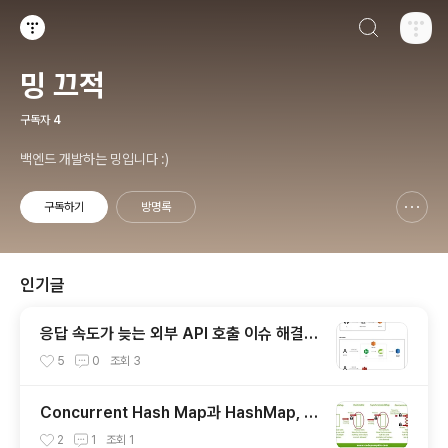
검색하기
티스토리
밍 끄적
구독자
4
백엔드 개발하는 밍입니다 :)
구독하기
방명록
신고하기 레이어
열기
인기글
응답 속도가 늦는 외부 API 호출 이슈 해결하
기
5
0
조회
3
Concurrent Hash Map과 HashMap, H
ashTable, Synchronized Hash Map
2
1
조회
1