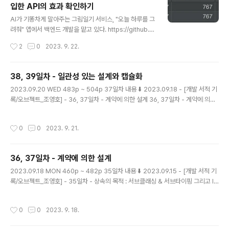
입한 API의 효과 확인하기
글 내용
AI가 기똥차게 말아주는 그림일기 서비스, "오늘 하루를 그
려줘" 앱에서 백엔드 개발을 맡고 있다. https://github.c
om/tipi-tapi/ai-paint-today-BE GitHub - tipi-tap
작성시간
2
0
2023. 9. 22.
i/ai-paint-today-BE: 🖼️ AI가 말아주는 오늘 하루의 그
림 일기, "오늘 하루를 그려줘" 🖼️ AI가 말아주는 오늘 하
루의 그림 일기, "오늘 하루를 그려줘" 🖼️. Contribute to
38, 39일차 - 일관성 있는 설계와 캡슐화
tipi-tapi/ai-paint-today-BE development by cre
글 내용
2023.09.20 WED 483p ~ 504p 37일차 내용 ⬇️ 2023.09.18 - [개발 서적 기
ating an account on GitHub. github.com ios, 안드
록/오브젝트_조영호] - 36, 37일차 - 계약에 의한 설계 36, 37일차 - 계약에 의한
로이드 모두 출시를 완료했고, 현재는 유지보수와 홍보에
설계 2023.09.18 MON 460p ~ 482p 35일차 내용 ⬇️ 2023.09.15 - [개발 서
힘쓰고 있다. 동아리 프로그라피에서 1등을 한 서비스인 만
적 기록/오브젝트_조영호] - 35일차 - 상속의 목적 : 서브클래싱 & 서브타이핑 그리
큼, 모두 ..
작성시간
0
0
2023. 9. 21.
고 ISP & LSP 35일차 - 상속의 목적 : 서브클래싱 & 서브타이 magenta-ming.ti
story.com 비일관성의 문제점 1. 새로운 구현을 추가할때, 추가하면 할수록 코드
사이의 일관성이 더 어긋난다. 2. 구현 방식이 서로 달라 코드를 이해하는데 방해가
36, 37일차 - 계약에 의한 설계
된다. 따라서 유사한 기능을 서로 다른 방식으로..
글 내용
2023.09.18 MON 460p ~ 482p 35일차 내용 ⬇️ 2023.09.15 - [개발 서적 기
록/오브젝트_조영호] - 35일차 - 상속의 목적 : 서브클래싱 & 서브타이핑 그리고 IS
P & LSP 35일차 - 상속의 목적 : 서브클래싱 & 서브타이핑 그리고 ISP & LSP 20
23.09.15 FRI 447p ~ 459p 34일차 내용 ⬇️ 2023.09.15 - [개발 서적 기록/오
작성시간
0
0
2023. 9. 18.
브젝트_조영호] - 34일차 - 상속의 주 용도인 타입 계층 구현 34일차 - 상속의 주
용도인 타입 계층 구현 2023.09.15 FRI 436p ~ 446p 33일 magenta-ming.t