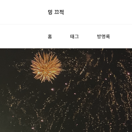
밍 끄적
홈
태그
방명록