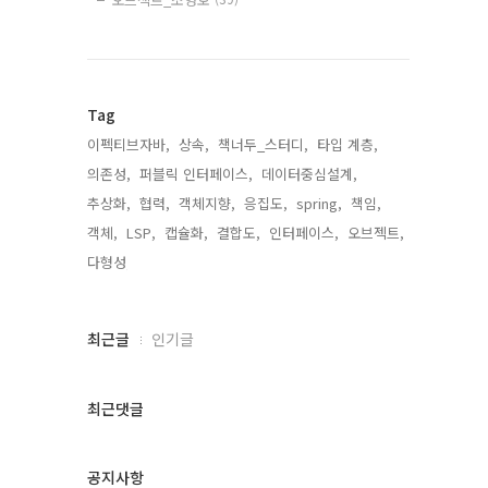
Tag
이펙티브자바,
상속,
책너두_스터디,
타입 계층,
의존성,
퍼블릭 인터페이스,
데이터중심설계,
추상화,
협력,
객체지향,
응집도,
spring,
책임,
객체,
LSP,
캡슐화,
결합도,
인터페이스,
오브젝트,
다형성,
최
최근글
인기글
근
글
과
최근댓글
인
기
글
공지사항