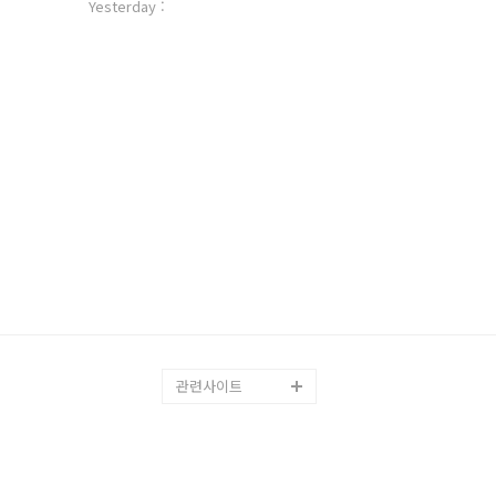
자
Yesterday :
수
관련사이트