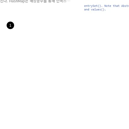
진다. HashMap은 해싱함수를 통해 인덱스
)의 빠른 성능을 자랑한다. key는 무한하지만
hMap은 버킷의 사이즈를 조절한다. 충돌이
관리하다가, 임계점을 넘으면 Red-Black
ed-Black Tree..
1