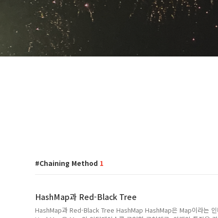
Chaining Method
1
HashMap과 Red-Black Tree
HashMap과 Red-Black Tree HashMap HashMap은 Map이