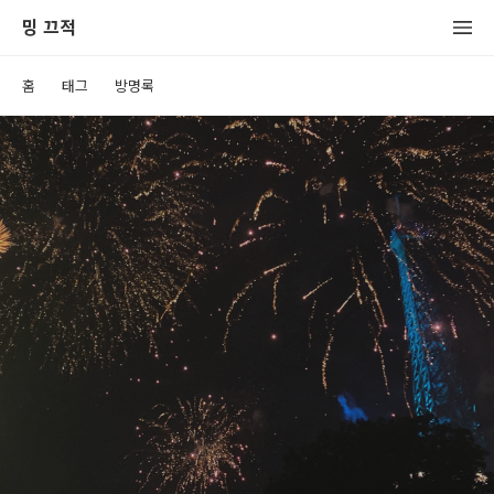
밍 끄적
홈
태그
방명록