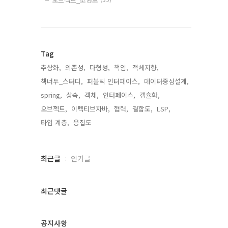
Tag
추상화,
의존성,
다형성,
책임,
객체지향,
책너두_스터디,
퍼블릭 인터페이스,
데이터중심설계,
spring,
상속,
객체,
인터페이스,
캡슐화,
오브젝트,
이펙티브자바,
협력,
결합도,
LSP,
타입 계층,
응집도,
최
최근글
인기글
근
글
과
최근댓글
인
기
글
공지사항