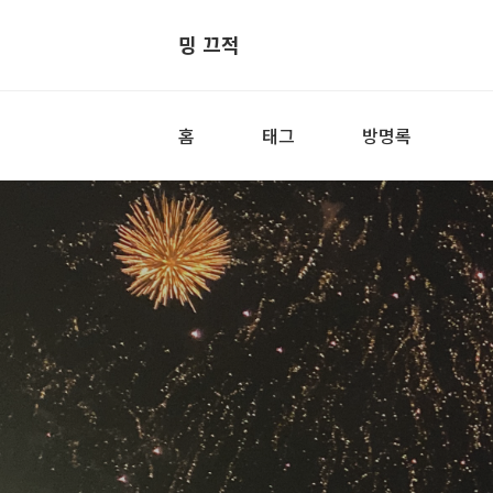
밍 끄적
홈
태그
방명록