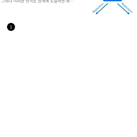
 그러나 이러한 방식은 한계에 도달하면 확
aling) - scale out을 지원한다. 데이터
규모 데이터 및 트래픽 처리에 적합하다.
의 대량의 데이터 처리 능력, NoSQL의 높은
S는 트랜잭션에 대한 ACID 속..
1