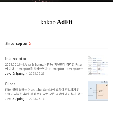
Interceptor
2
Interceptor
2023.05.16 - [Java & Spring] - Filter 지난번에 정리한 Filter
에 이어 Interceptor를 정리하였다. Interceptor Interceptor
인터셉터 Interceptor는 위의 이미지 처럼, Spring Context 영
Java & Spring
2023.05.23
역에서 실행되는, Spring이 제공하는 기술이다. 컨트롤러를 호
출하기 전과 후에 요청과 응답을 참조하거나 가공할 수 있는 기
Filter
능을 제공한다. Filter 이후에, Spring Context 영역에서 실행되
Filter 필터 필터는 Dispatcher Servlet에 요청이 전달되기 전,
는 Dispatcher Servlet은 요청에 따른 컨트롤러를 매칭시키위
요청이 처리된 후에 url 패턴에 맞는 모든 요청에 대해 부가 작업
해, 핸들러 매핑을 수행하고 HandlerExecutionChain을 리턴
을 처리할 수 있는 기능을 제공한다. 필터는 Web Context에서,
한다. FilterChain이 각 필터를 순서에 따라 다 거친 뒤에 서블릿
Java & Spring
2023.05.16
즉 톰캣과 같은 웹 컨테이너(서블릿 컨테이너)에서 관리가 된다.
을 호출한 것 처럼, Han..
Dispatcher Servlet이 존재하는 Spring Context 즉 스프링 컨
테이너에서 관리되지 않는다. 단, 스프링 빈으로 등록은 된다. 이