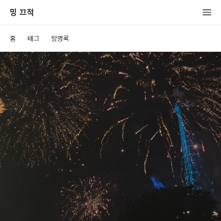
밍 끄적
홈
태그
방명록