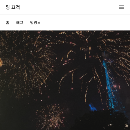
밍 끄적
홈
태그
방명록