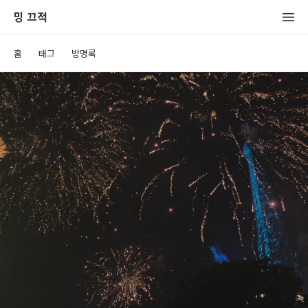
밍 끄적
홈
태그
방명록