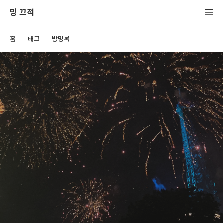
밍 끄적
홈
태그
방명록