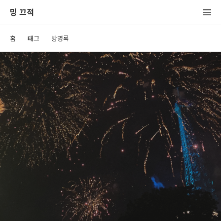
밍 끄적
홈
태그
방명록