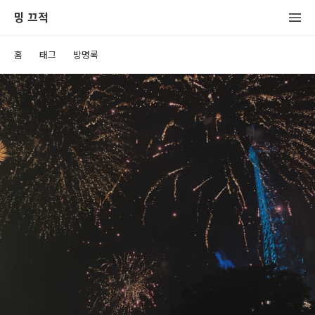
밍 끄적
홈
태그
방명록