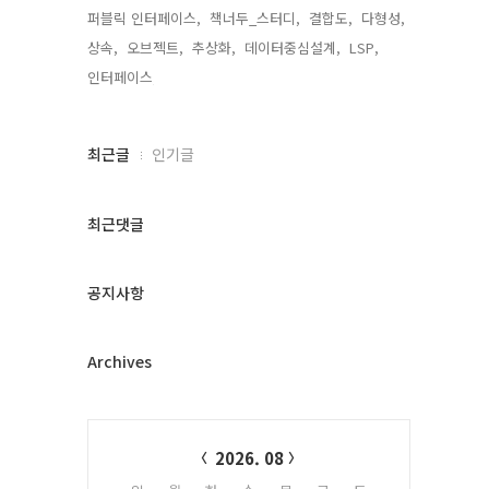
퍼블릭 인터페이스,
책너두_스터디,
결합도,
다형성,
상속,
오브젝트,
추상화,
데이터중심설계,
LSP,
인터페이스,
최
최근글
인기글
근
글
과
최근댓글
인
기
글
공지사항
Archives
Calendar
2026. 08