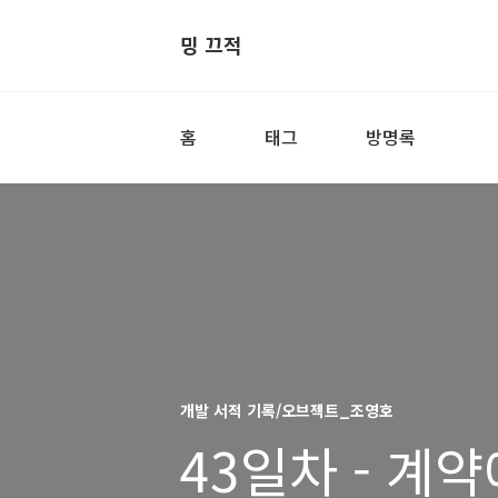
밍 끄적
홈
태그
방명록
개발 서적 기록/오브젝트_조영호
43일차 - 계