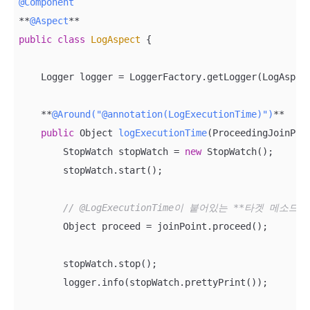
@Component
**
@Aspect
public
class
LogAspect
{

    Logger logger = LoggerFactory.getLogger(LogAspect
    **
@Around("@annotation(LogExecutionTime)")
**

public
 Object 
logExecutionTime
(ProceedingJoinPoi
        StopWatch stopWatch = 
new
 StopWatch();

        stopWatch.start();

// @LogExecutionTime이 붙어있는 **타겟 메소드*
        Object proceed = joinPoint.proceed();

        stopWatch.stop();

        logger.info(stopWatch.prettyPrint());
