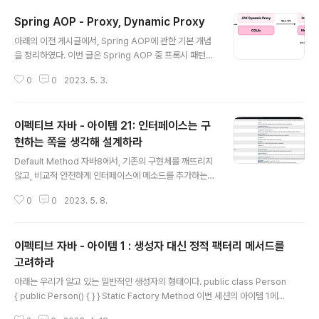
Spring AOP - Proxy, Dynamic Proxy
글 내용
아래의 이전 게시글에서, Spring AOP에 관한 기본 개념
을 정리하였다. 이번 글은 Spring AOP 중 프록시 패턴을
적용한 경우와 프록시에 대해 정리하였다. Spring AOP -
0
0
2023. 5. 3.
AOP 기본 Spring AOP - AOP 기본 개념 Spring AO
P - 1편 AOP는 여러 오브젝트에 나타나는 공통적인 부가
기능을 모듈화하여 재사용하는 기법이다. SRP에 따르면,
이펙티브 자바 - 아이템 21: 인터페이스는 구
클래스를 변경하는 이유은 하나다. 만약, 어떤 로그인 서비
스의 수행시간을 magenta-ming.tistory.com 프록시
현하는 쪽을 생각해 설계하라
글 내용
패턴을 통해 AOP 적용하기 프록시 패턴 ( 런타임 위빙 )
Default Method 자바8에서, 기존의 구현체를 깨뜨리지
런타임 시에 프록시를 통해 부가 기능이 적용되는 방식 구
않고, 비교적 안전하게 인터페이스에 메소드를 추가하는
체적인 방식 스프링 애플리케이션 컨텍스트가 생성될 때,
방법 기존에는 메서드 하나를 추가하려면 해당 인터페이스
타겟과 같은 인터페이스를 구현하는 프록..
0
0
2023. 5. 8.
를 구현하는 모든 클래스에서는 해당 메서드를 모두 구현
해줘야 했다. 하지만, 디폴트 메서드를 이용하면 인터페이
스의 기분 구현을 그대로 상속하므로 인터페이스에 자유롭
이펙티브 자바 - 아이템 1 : 생성자 대신 정적 팩터리 메서드를
게 새로운 메서드를 추가할 수 있게 된다. 호환성을 유지하
면서 API를 바꿀 수 있는 것이다. java8의 java.util.Coll
고려하라
글 내용
ection 인터페이스 java7의 Collection 인터페이스는
아래는 우리가 알고 있는 일반적인 생성자의 형태이다. public class Person
원래 removeIf 메소드가 없었다. Collection (Java Pla
{ public Person() { } } Static Factory Method 이번 세션의 아이템 1에서
tform SE 7 ) Collection (Java Platform SE 7 ) Co
제안하는 방식은 정적 팩터리 메소드 ( Static Factory Method ) 를 이용하
mpares th..