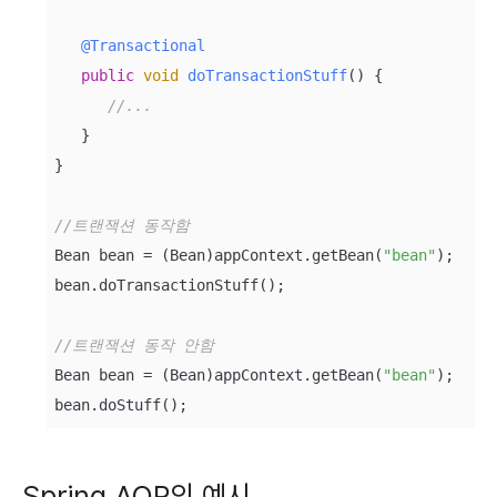
@Transactional
public
void
doTransactionStuff
(
)
 {

//...
   }

}

//트랜잭션 동작함
Bean bean = (Bean)appContext.getBean(
"bean"
);

bean.doTransactionStuff();

//트랜잭션 동작 안함
Bean bean = (Bean)appContext.getBean(
"bean"
);

Spring AOP의 예시