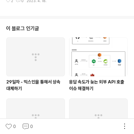
2
0
2023. 4. 18.
여 아래와 같은 형태로 선언하는 것이다. public class Person { private st
atic Person PERSON = new Person(); private Person() { // 외부 생성
금지 } public static final Person getInstance() { // factory method r
eturn PERSON; } } static으로 선언된 메서드 new Object()와 같이..
이 블로그 인기글
29일차 - 믹스인을 통해서 상속
응답 속도가 늦는 외부 API 호출
대체하기
이슈 해결하기
0
0