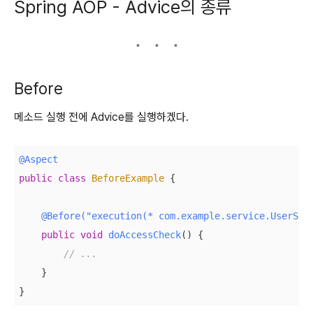
Spring AOP - Advice의 종류
Before
메소드 실행 전에 Advice를 실행하겠다.
@Aspect
public
class
BeforeExample
{

@Before("execution(* com.example.service.UserSer
public
void
doAccessCheck
()
{

// ...
    }
