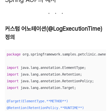
커스텀 어노테이션(@LogExecutionTime)
정의
package
 org.springframework.samples.petclinic.owner;

import
import
import
import
 java.lang.annotation.Target;

@Target(ElementType.**METHOD**)
@Retention(RetentionPolicy.**RUNTIME**)