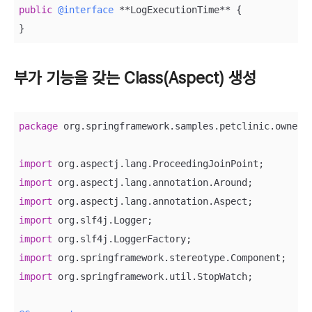
public
@interface
 **LogExecutionTime** {

부가 기능을 갖는 Class(Aspect) 생성
package
 org.springframework.samples.petclinic.owner;

import
import
import
import
import
import
import
 org.springframework.util.StopWatch;
