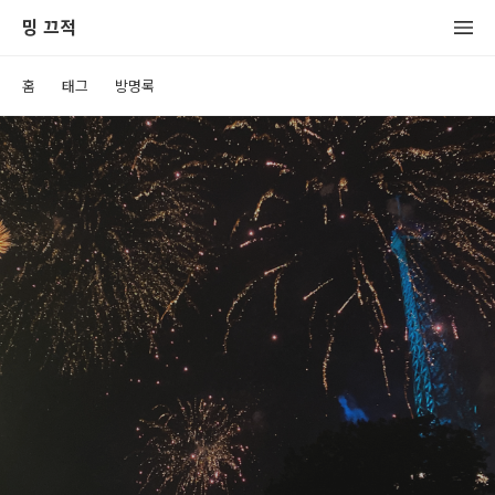
밍 끄적
홈
태그
방명록