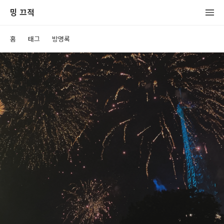
밍 끄적
홈
태그
방명록