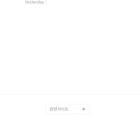
자
Yesterday :
수
관련사이트