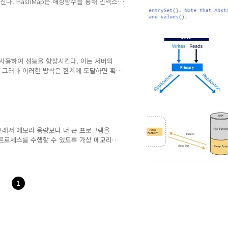
진다. HashMap은 해싱함수를 통해 인덱스
)의 빠른 성능을 자랑한다. key는 무한하지만
hMap은 버킷의 사이즈를 조절한다. 충돌이
관리하다가, 임계점을 넘으면 Red-Black
ed-Black Tree..
e up을 사용하여 성능을 향상시킨다. 이는 서버의
 그러나 이러한 방식은 한계에 도달하면 확
aling) - scale out을 지원한다. 데이터
규모 데이터 및 트래픽 처리에 적합하다.
의 대량의 데이터 처리 능력, NoSQL의 높은
S는 트랜잭션에 대한 ACID 속..
그래서 메모리 용량보다 더 큰 프로그램을
기의 프로세스를 수행할 수 있도록 가상 메모리
혹은 프로세스의 특정 순간에서 메모리를 사
다. 물리 주소와 논리 주소 CPU는 실행하
저장된 값은 시시각각 변하기 때문이다. 새
로그램은 메모리에서 삭제한다. 같은 프로그
1