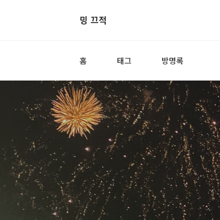
밍 끄적
홈
태그
방명록