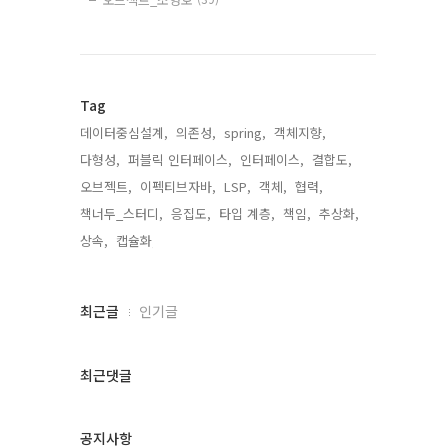
Tag
데이터중심설계,
의존성,
spring,
객체지향,
다형성,
퍼블릭 인터페이스,
인터페이스,
결합도,
오브젝트,
이펙티브자바,
LSP,
객체,
협력,
책너두_스터디,
응집도,
타입 계층,
책임,
추상화,
상속,
캡슐화,
최
최근글
인기글
근
글
과
최근댓글
인
기
글
공지사항