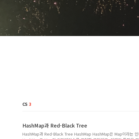
CS
3
HashMap과 Red-Black Tree
HashMap과 Red-Black Tree HashMap HashMap은 Map이