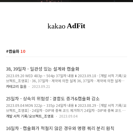
캡슐화
10
38, 39일차 - 일관성 있는 설계와 캡슐화
2023.09.20 WED 483p ~ 504p 37일차 내용 ⬇️ 2023.09.18 - [개발 서적 기록/오
브젝트_조영호] - 36, 37일차 - 계약에 의한 설계 36, 37일차 - 계약에 의한 설계
2023.09.18 MON 460p ~ 482p 35일차 내용 ⬇️ 2023.09.15 - [개발 서적 기록/오
카테고리 없음
2023.09.21
브젝트_조영호] - 35일차 - 상속의 목적 : 서브클래싱 & 서브타이핑 그리고 ISP &
LSP 35일차 - 상속의 목적 : 서브클래싱 & 서브타이 magenta-ming.tistory.com
25일차 - 상속의 위험성 : 결합도 증가&캡슐화 감소
비일관성의 문제점 1. 새로운 구현을 추가할때, 추가하면 할수록 코드 사이의 일관성
2023.09.04 MON 322p ~ 335p 24일차 내용 ⬇️ 2023.08.29 - [개발 서적 기록/오
이 더 어긋난다. 2. 구현 방식이 서로 달라 코드를 이해하는데 방해가 된다. 따라서 유
브젝트_조영호] - 24일차 - DIP와 중복 코드 제거하기 24일차 - DIP와 중복 코드 제
사한 기능을 서로 다른 방식으로..
거하기 2023.08.29 TUE 300p ~ 322p 23일차 내용 ⬇️ 2023.08.25 - [개발 서적
개발 서적 기록/오브젝트_조영호
2023.09.04
기록/오브젝트_조영호] - 23일차 - 의존성 주입 23일차 - 의존성 주입 2023.08.25
FRI 289p ~ 304p 22일차 내용 ⬇️ 2023.08.24 - [개발 서적 기록/오 magenta-
16일차 - 캡슐화가 적절지 않은 경우와 명령 쿼리 분리 원칙
ming.tistory.com 상속은 결합도를 높이고 캡슐화를 떨어트린다 상속은 자식 클래