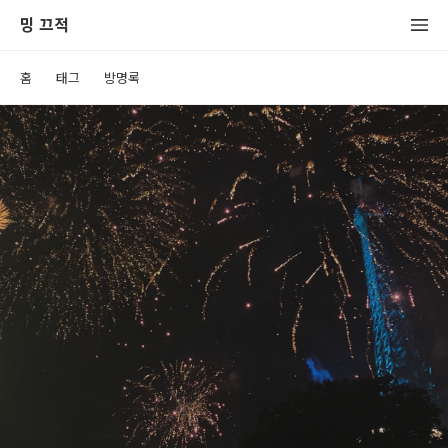
밍 끄적
홈
태그
방명록