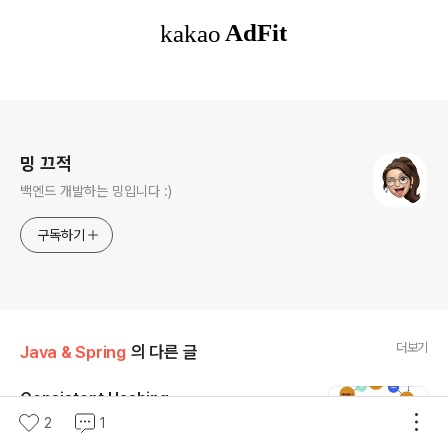
로그 정보
밍 끄적
백엔드 개발하는 밍입니다 :)
구독하기
더보기
Java & Spring
의 다른 글
Consistent Hashing
글 내용
2
1
해싱 해시테이블에서도 사용하는 알고리즘이다. 주어진 키
에, 해시 함수를 적용하고, 테이블의 총 크기/길이로 나눈