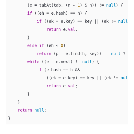
        (e = tabAt(tab, (n - 
1
) & h)) != 
null
) {

if
 ((eh = e.hash) == h) {

if
 ((ek = e.key) == key || (ek != 
null
 &
return
 e.
val
;

        }

else
if
 (eh < 
0
)

return
 (p = e.find(h, key)) != 
null
 ? p.
while
 ((e = e.next) != 
null
) {

if
 (e.hash == h &&

                ((ek = e.key) == key || (ek != 
null
 
return
 e.
val
;

        }

    }

return
null
;

}