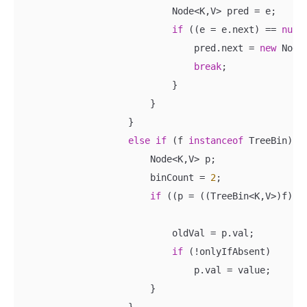
                            Node<K,V> pred = e;

if
 ((e = e.next) == 
null
                                pred.next = 
new
 Node
break
;

                            }

                        }

                    }

else
if
 (f 
instanceof
 TreeBin) {

                        Node<K,V> p;

                        binCount = 
2
;

if
 ((p = ((TreeBin<K,V>)f).pu
                                                    
                            oldVal = p.val;

if
 (!onlyIfAbsent)

                                p.val = value;

                        }

                    }
