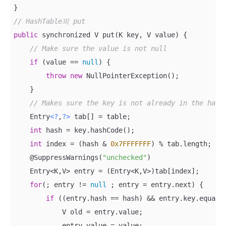
// HashTable의 put
public
 synchronized V put(K key, V value) {

// Make sure the value is not null
if
 (value == 
null
) {

throw
new
 NullPointerException();

    }

// Makes sure the key is not already in the hash
    Entry
<?
,
?>
 tab[] = table;

int
 hash = key.hashCode();

int
 index = (hash & 
0x7FFFFFFF
) % tab.length;

    @SuppressWarnings(
"unchecked"
)

    Entry<K,V> entry = (Entry<K,V>)tab[index];

for
(; entry != 
null
 ; entry = entry.next) {

if
 ((entry.hash == hash) && entry.key.equals(
            V old = entry.value;

            entry.value = value;
