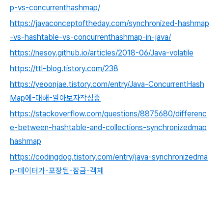
p-vs-concurrenthashmap/
https://javaconceptoftheday.com/synchronized-hashmap
-vs-hashtable-vs-concurrenthashmap-in-java/
https://nesoy.github.io/articles/2018-06/Java-volatile
https://ttl-blog.tistory.com/238
https://yeoonjae.tistory.com/entry/Java-ConcurrentHash
Map에-대해-알아보자작성중
https://stackoverflow.com/questions/8875680/differenc
e-between-hashtable-and-collections-synchronizedmap
hashmap
https://codingdog.tistory.com/entry/java-synchronizedma
p-데이터가-포장된-잠금-객체