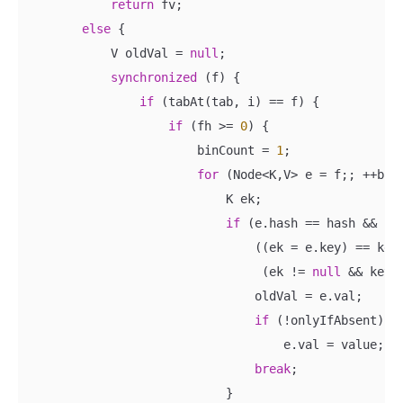
return
 fv;

else
 {

            V oldVal = 
null
;

synchronized
 (f) {

if
 (tabAt(tab, i) == f) {

if
 (fh >= 
0
) {

                        binCount = 
1
;

for
 (Node<K,V> e = f;; ++binC
                            K ek;

if
 (e.hash == hash &&

                                ((ek = e.key) == key 
                                 (ek != 
null
 && key.e
                                oldVal = e.val;

if
 (!onlyIfAbsent)

                                    e.val = value;

break
;

                            }
