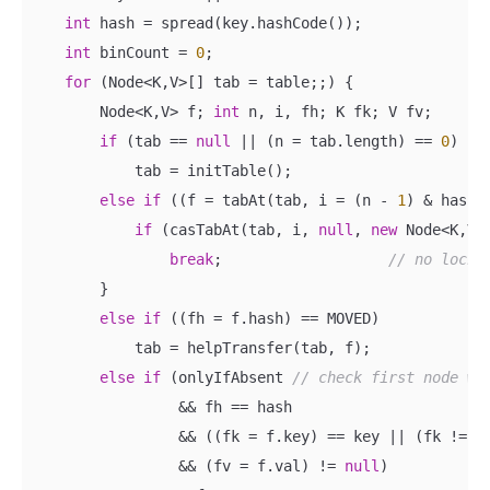
int
 hash = spread(key.hashCode());

int
 binCount = 
0
;

for
 (Node<K,V>[] tab = table;;) {

        Node<K,V> f; 
int
 n, i, fh; K fk; V fv;

if
 (tab == 
null
 || (n = tab.length) == 
0
)

            tab = initTable();

else
if
 ((f = tabAt(tab, i = (n - 
1
) & hash)
if
 (casTabAt(tab, i, 
null
, 
new
 Node<K,V>
break
;                   
// no lock 
        }

else
if
 ((fh = f.hash) == MOVED)

            tab = helpTransfer(tab, f);

else
if
 (onlyIfAbsent 
// check first node wi
                 && fh == hash

                 && ((fk = f.key) == key || (fk != 
n
                 && (fv = f.val) != 
null
)
