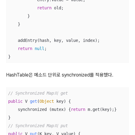
return
 old;

        }

    }

    addEntry(hash, key, value, index);

return
null
;

}
HashTable은 메소드 단위로 synchronized를 적용했다.
// Synchronized Map의 get
public
 V 
get
(
Object
 key
)
 {

    synchronized (mutex) {
return
 m.get(key);}

// Synchronized Map의 put
public
 V 
put
(
K key, V value
)
 {
