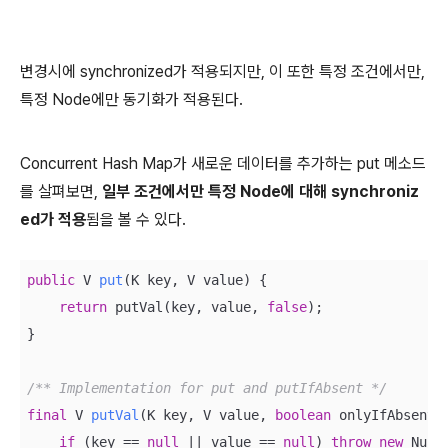
변경시에 synchronized가 적용되지만, 이 또한 특정 조건에서만,
특정 Node에만 동기화가 적용된다.
Concurrent Hash Map가 새로운 데이터를 추가하는 put 메소드
를 살펴보면,
일부 조건에서만 특정 Node에 대해 synchroniz
ed가 적용
됨을 볼 수 있다.
public
 V 
put
(K key, V value)
{

return
 putVal(key, value, 
false
);

}

/** Implementation for put and putIfAbsent */
final
 V 
putVal
(K key, V value, 
boolean
 onlyIfAbsent)
if
 (key == 
null
 || value == 
null
) 
throw
new
 Null