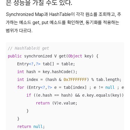
은 성능을 가질 수도 있다.
Synchronized Map과 HashTable이 각각 원소를 조회하고, 추
가하는 메소드 get, put 메소드를 확인하면, 동기화를 적용하는
범위가 다르다.
// HashTable의 get
public
 synchronized V get(
Object
 key) {

    Entry
<?
,
?>
 tab[] = table;

int
 hash = key.hashCode();

int
 index = (hash & 
0x7FFFFFFF
) % tab.length;

for
 (Entry
<?
,
?>
 e = tab[index] ; e != 
null
 ; e = 
if
 ((e.hash == hash) && e.key.equals(key)) {

return
 (V)e.value;

        }

    }

return
null
;
