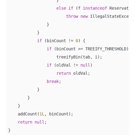
else
if
 (f 
instanceof
 Reservation
throw
new
 IllegalStateExcept
                }

            }

if
 (binCount != 
0
) {

if
 (binCount >= TREEIFY_THRESHOLD)

                    treeifyBin(tab, i);

if
 (oldVal != 
null
)

return
 oldVal;

break
;

            }

        }

    }

    addCount(
1L
, binCount);

return
null
;

}