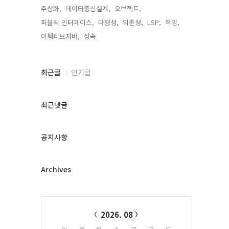
추상화,
데이터중심설계,
오브젝트,
퍼블릭 인터페이스,
다형성,
의존성,
LSP,
책임,
이펙티브자바,
상속,
최
최근글
인기글
근
글
과
최근댓글
인
기
글
공지사항
Archives
Calendar
2026. 08