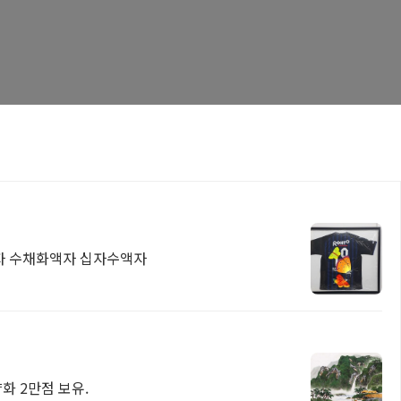
자 수채화액자 십자수액자
화 2만점 보유.