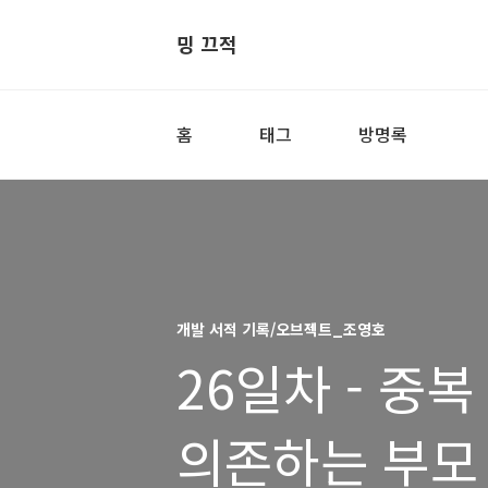
밍 끄적
홈
태그
방명록
개발 서적 기록/오브젝트_조영호
26일차 - 중
의존하는 부모